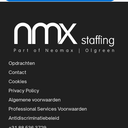
Lees
meer
S
over
i
t
e
f
Opdrachten
o
Contact
o
Cookies
t
Privacy Policy
e
Algemene voorwaarden
r
Professional Services Voorwaarden
Antidiscriminatiebeleid
+31 88 536 3729