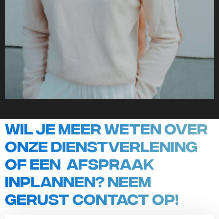
Wil je meer weten over
onze dienstverlening
of een afspraak
inplannen? Neem
gerust contact op!