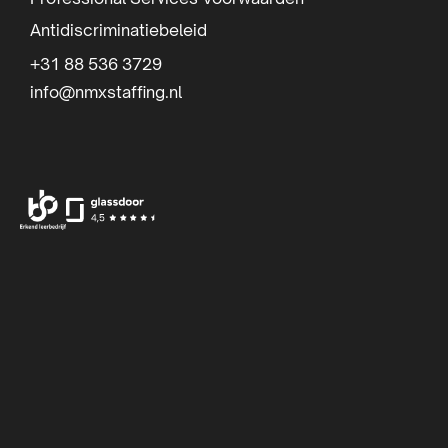
r
Antidiscriminatiebeleid
+31 88 536 3729
info@nmxstaffing.nl
Ga
Ga
Ga
naar
naar
naar
Facebook
Instagram
LinkedIn