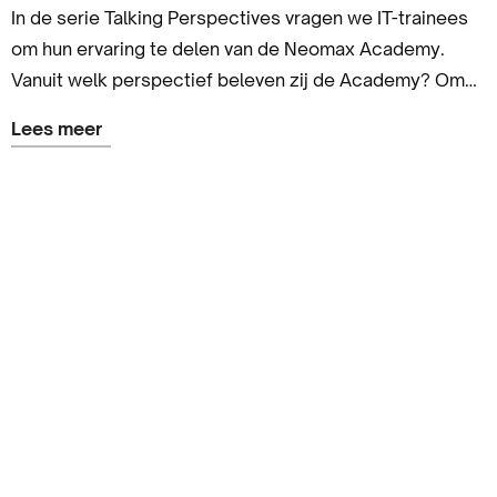
In de serie Talking Perspectives vragen we IT-trainees
om hun ervaring te delen van de Neomax Academy.
Vanuit welk perspectief beleven zij de Academy? Om
het antwoord te krijgen op die vraag is IT-Trainee
Lees meer
Rodney vandaag aan het woord.
Lees
meer
over