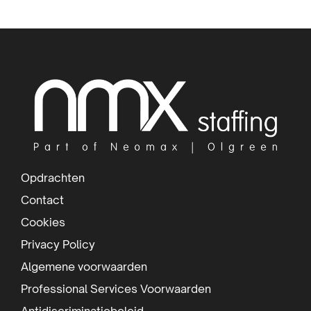
detacheerder.
Lees meer
Lees
meer
S
over
i
t
e
f
Opdrachten
o
Contact
o
Cookies
t
Privacy Policy
e
Algemene voorwaarden
r
Professional Services Voorwaarden