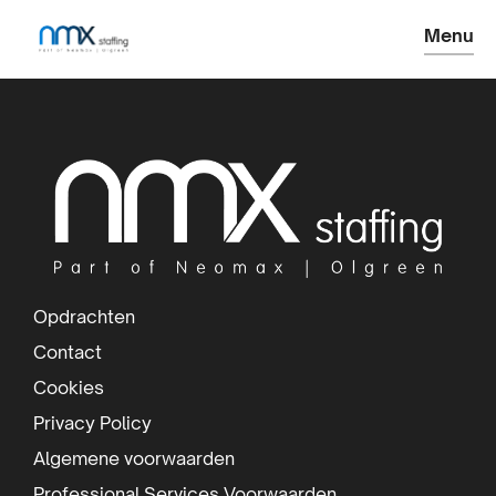
Menu
S
i
t
e
f
Opdrachten
o
Contact
o
Cookies
t
Privacy Policy
e
Algemene voorwaarden
Professional Services Voorwaarden