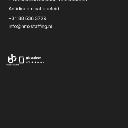
r
Antidiscriminatiebeleid
+31 88 536 3729
info@nmxstaffing.nl
Ga
Ga
Ga
naar
naar
naar
Facebook
Instagram
LinkedIn